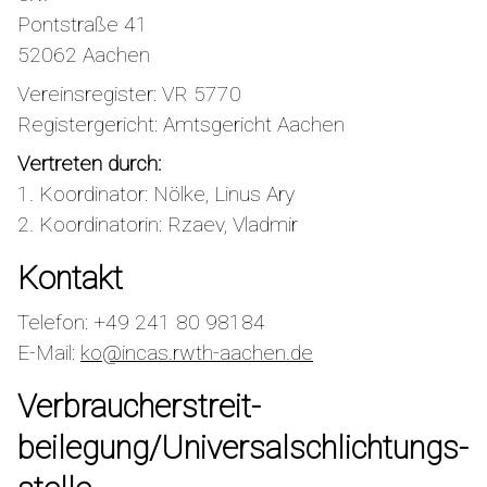
Pontstraße 41
52062 Aachen
Vereinsregister: VR 5770
Registergericht: Amtsgericht Aachen
Vertreten durch:
1. Koordinator: Nölke, Linus Ary
2. Koordinatorin: Rzaev, Vladmir
Kontakt
Telefon: +49 241 80 98184
E-Mail:
ko@incas.rwth-aachen.de
Verbraucher­streit­
beilegung/Universal­schlichtungs­