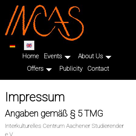
SKIP TO MAIN CONTENT
Select your language
Home
Events
About Us
Offers
Publicity
Contact
Impressum
Angaben gemäß § 5 TMG
Interkulturelles Centrum Aachener Studierender
e.V.